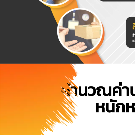
คำนวณค่านำ
หนักห