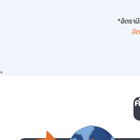
*อัตราม
อั
>
ค